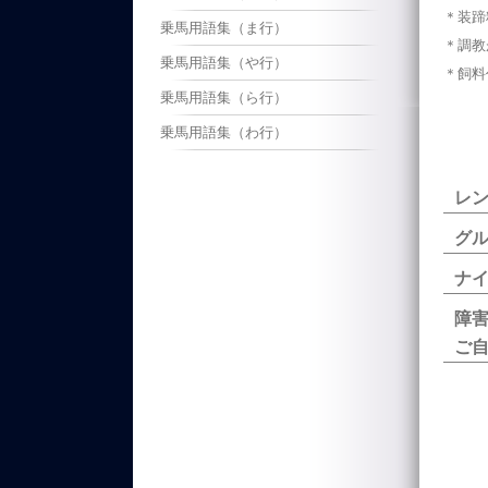
＊装蹄
乗馬用語集（ま行）
＊調教
乗馬用語集（や行）
＊飼料
乗馬用語集（ら行）
乗馬用語集（わ行）
レ
グ
ナ
障
ご