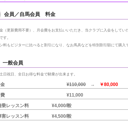
会員／自馬会員 料金
金（更新費用不要）、月会費をお支払いいただき、当クラブに入会をしてい
です。
ン料もビジターに比べると割引になり、なお馬具などを特別割引額にて購入
一般会員
土日祝日、全日お得な料金で騎乗が出来ます。
入会金
¥110,000
→
￥80,000
会費 ¥11,000
騎乗レッスン料 ¥4,000/鞍
障害レッスン料 ¥4,500/鞍