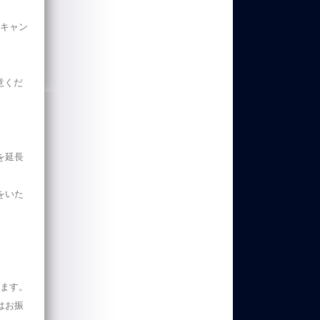
てキャン
意くだ
。
を延長
をいた
ます。
はお振