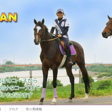
報
ブログ
売り馬情報