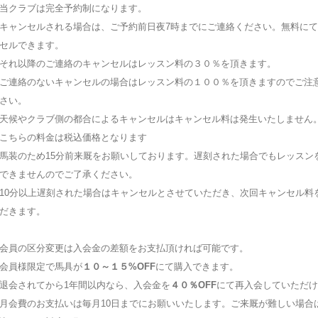
当クラブは完全予約制になります。
キャンセルされる場合は、ご予約前日夜7時までにご連絡ください。無料に
セルできます。
それ以降のご連絡のキャンセルはレッスン料の３０％を頂きます。
ご連絡のないキャンセルの場合はレッスン料の１００％を頂きますのでご注
さい。
天候やクラブ側の都合によるキャンセルはキャンセル料は発生いたしません
こちらの料金は税込価格となります
馬装のため15分前来厩をお願いしております。遅刻された場合でもレッスン
できませんのでご了承ください。
10分以上遅刻された場合はキャンセルとさせていただき、次回キャンセル料
だきます。
会員の区分変更は入会金の差額をお支払頂ければ可能です。
会員様限定で馬具が
１０～１５%OFF
にて購入できます。
退会されてから1年間以内なら、入会金を
４０％OFF
にて再入会していただけ
月会費のお支払いは毎月10日までにお願いいたします。ご来厩が難しい場合