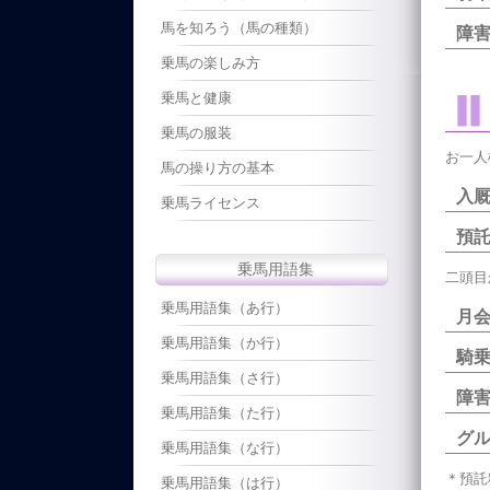
馬を知ろう（馬の種類）
障
乗馬の楽しみ方
乗馬と健康
乗馬の服装
お一人
馬の操り方の基本
乗馬ライセンス
預
乗馬用語集
二頭目
乗馬用語集（あ行）
月
乗馬用語集（か行）
騎乗
乗馬用語集（さ行）
障害
乗馬用語集（た行）
グ
乗馬用語集（な行）
＊預託
乗馬用語集（は行）