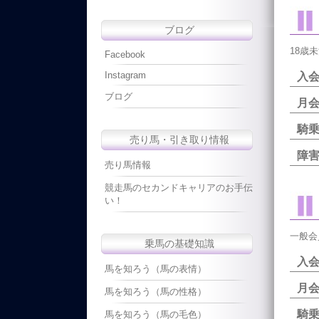
ブログ
18歳
Facebook
Instagram
ブログ
騎
売り馬・引き取り情報
障
売り馬情報
競走馬のセカンドキャリアのお手伝
い！
一般会
乗馬の基礎知識
馬を知ろう（馬の表情）
月
馬を知ろう（馬の性格）
騎
馬を知ろう（馬の毛色）