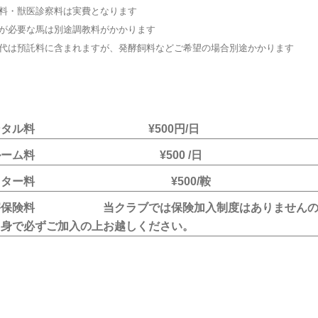
料・獣医診察料は実費となります
が必要な馬は別途調教料がかかります
代は預託料に含まれますが、発酵飼料などご希望の場合別途かかります
ンタル料 ¥500円/日
ルーム料 ¥500 /日
イター料 ¥500/鞍
害保険料 当クラブでは保険加入制度はありませんの
自身で必ずご加入の上お越しください。