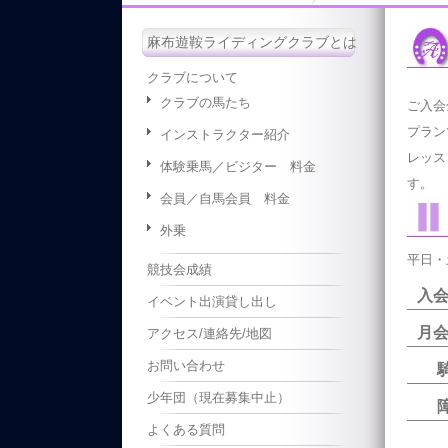
麻布遊鞍ライディングクラブとは
クラブについて
クラブの馬たち
ご入会
プラン
インストラクター紹介
レッス
体験乗馬／ビジター 料金
す。
会員／自馬会員 料金
外乗
平日・
競技会成績
イベント出演貸し出し
月
アクセス/連絡先/地図
お問い合わせ
少年団（現在募集中止）
よくある質問